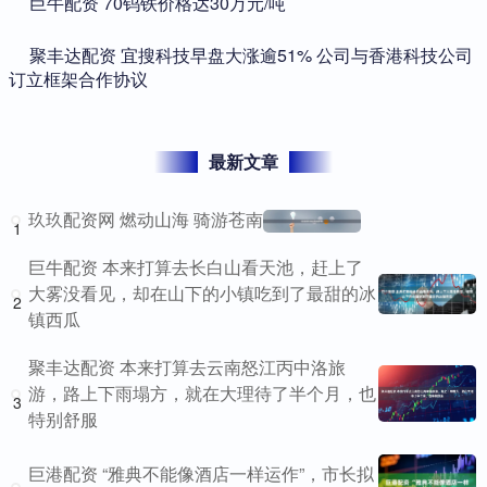
​巨牛配资 70钨铁价格达30万元/吨
​聚丰达配资 宜搜科技早盘大涨逾51% 公司与香港科技公司
订立框架合作协议
最新文章
玖玖配资网 燃动山海 骑游苍南
1
巨牛配资 本来打算去长白山看天池，赶上了
大雾没看见，却在山下的小镇吃到了最甜的冰
2
镇西瓜
聚丰达配资 本来打算去云南怒江丙中洛旅
游，路上下雨塌方，就在大理待了半个月，也
3
特别舒服
巨港配资 “雅典不能像酒店一样运作”，市长拟