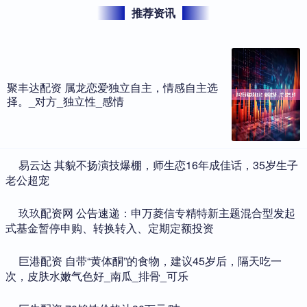
推荐资讯
聚丰达配资 属龙恋爱独立自主，情感自主选
择。_对方_独立性_感情
​易云达 其貌不扬演技爆棚，师生恋16年成佳话，35岁生子
老公超宠
​玖玖配资网 公告速递：申万菱信专精特新主题混合型发起
式基金暂停申购、转换转入、定期定额投资
​巨港配资 自带“黄体酮”的食物，建议45岁后，隔天吃一
次，皮肤水嫩气色好_南瓜_排骨_可乐