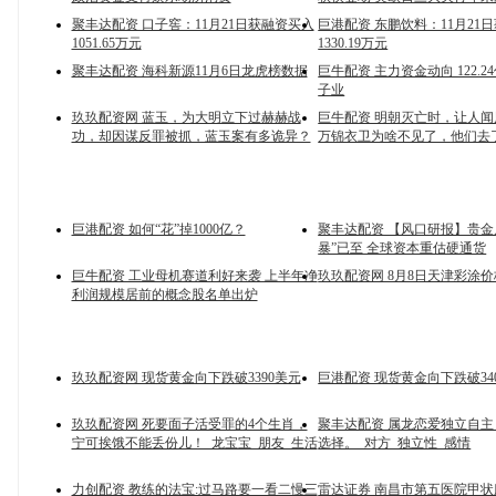
聚丰达配资 口子窖：11月21日获融资买入
巨港配资 东鹏饮料：11月21
1051.65万元
1330.19万元
聚丰达配资 海科新源11月6日龙虎榜数据
巨牛配资 主力资金动向 122.
子业
玖玖配资网 蓝玉，为大明立下过赫赫战
巨牛配资 明朝灭亡时，让人闻
功，却因谋反罪被抓，蓝玉案有多诡异？
万锦衣卫为啥不见了，他们去
巨港配资 如何“花”掉1000亿？
聚丰达配资 【风口研报】贵金
暴”已至 全球资本重估硬通货
巨牛配资 工业母机赛道利好来袭 上半年净
玖玖配资网 8月8日天津彩涂
利润规模居前的概念股名单出炉
玖玖配资网 现货黄金向下跌破3390美元
巨港配资 现货黄金向下跌破34
玖玖配资网 死要面子活受罪的4个生肖，
聚丰达配资 属龙恋爱独立自
宁可挨饿不能丢份儿！_龙宝宝_朋友_生活
选择。_对方_独立性_感情
力创配资 教练的法宝:过马路要一看二慢三
雷达证券 南昌市第五医院甲