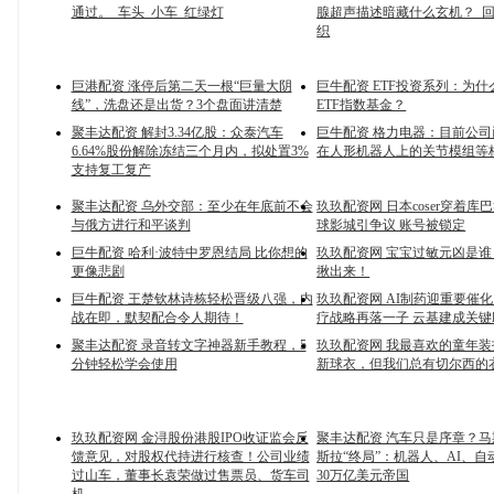
通过。_车头_小车_红绿灯
腺超声描述暗藏什么玄机？_回
织
巨港配资 涨停后第二天一根“巨量大阴
巨牛配资 ETF投资系列：为
线”，洗盘还是出货？3个盘面讲清楚
ETF指数基金？
聚丰达配资 解封3.34亿股：众泰汽车
巨牛配资 格力电器：目前公
6.64%股份解除冻结三个月内，拟处置3%
在人形机器人上的关节模组等
支持复工复产
聚丰达配资 乌外交部：至少在年底前不会
玖玖配资网 日本coser穿着库
与俄方进行和平谈判
球影城引争议 账号被锁定
巨牛配资 哈利·波特中罗恩结局 比你想的
玖玖配资网 宝宝过敏元凶是
更像悲剧
揪出来！
巨牛配资 王楚钦林诗栋轻松晋级八强，内
玖玖配资网 AI制药迎重要催
战在即，默契配合令人期待！
疗战略再落一子 云基建成关键
聚丰达配资 录音转文字神器新手教程，5
玖玖配资网 我最喜欢的童年
分钟轻松学会使用
新球衣，但我们总有切尔西的
玖玖配资网 金浔股份港股IPO收证监会反
聚丰达配资 汽车只是序章？
馈意见，对股权代持进行核查！公司业绩
斯拉“终局”：机器人、AI、
过山车，董事长袁荣做过售票员、货车司
30万亿美元帝国