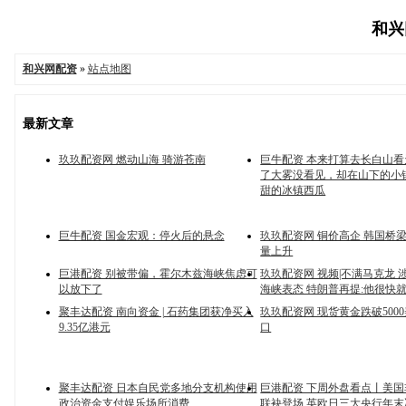
和兴网
和兴网配资
»
站点地图
最新文章
玖玖配资网 燃动山海 骑游苍南
巨牛配资 本来打算去长白山
了大雾没看见，却在山下的小
甜的冰镇西瓜
巨牛配资 国金宏观：停火后的悬念
玖玖配资网 铜价高企 韩国桥
量上升
巨港配资 别被带偏，霍尔木兹海峡焦虑可
玖玖配资网 视频|不满马克龙 
以放下了
海峡表态 特朗普再提:他很快
聚丰达配资 南向资金 | 石药集团获净买入
玖玖配资网 现货黄金跌破500
9.35亿港元
口
聚丰达配资 日本自民党多地分支机构使用
巨港配资 下周外盘看点丨美国非
政治资金支付娱乐场所消费
联袂登场 英欧日三大央行年