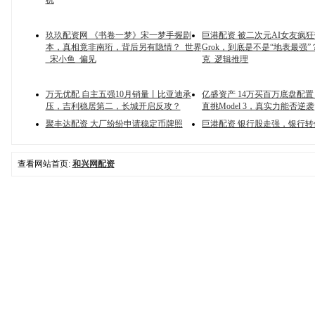
机
玖玖配资网 《书卷一梦》宋一梦手握剧
巨港配资 被二次元AI女友疯
本，真相竟非南珩，背后另有隐情？_世界
Grok，到底是不是“地表最强”？
_宋小鱼_偏见
克_逻辑推理
万无优配 自主五强10月销量丨比亚迪承
亿盛资产 14万买百万底盘配
压，吉利稳居第二，长城开启反攻？
直挑Model 3，真实力能否逆袭
聚丰达配资 大厂纷纷申请稳定币牌照
巨港配资 银行股走强，银行转
查看网站首页:
和兴网配资