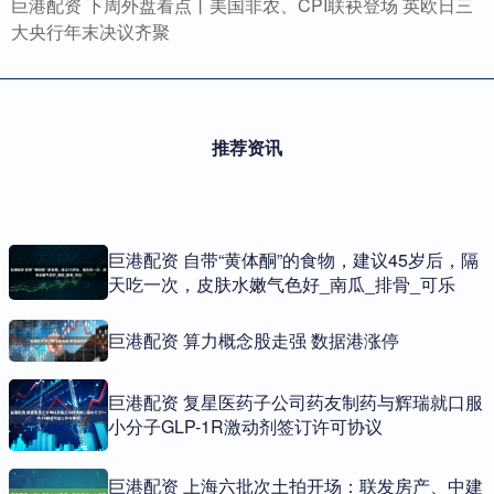
巨港配资 下周外盘看点丨美国非农、CPI联袂登场 英欧日三
大央行年末决议齐聚
推荐资讯
巨港配资 自带“黄体酮”的食物，建议45岁后，隔
天吃一次，皮肤水嫩气色好_南瓜_排骨_可乐
巨港配资 算力概念股走强 数据港涨停
巨港配资 复星医药子公司药友制药与辉瑞就口服
小分子GLP-1R激动剂签订许可协议
巨港配资 上海六批次土拍开场：联发房产、中建