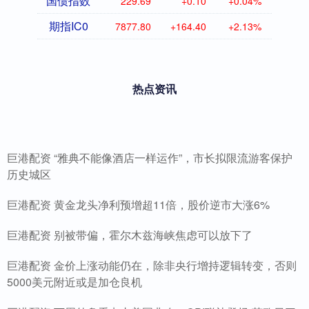
国债指数
229.69
+0.10
+0.04%
期指IC0
7877.80
+164.40
+2.13%
热点资讯
巨港配资 “雅典不能像酒店一样运作”，市长拟限流游客保护
历史城区
巨港配资 黄金龙头净利预增超11倍，股价逆市大涨6%
巨港配资 别被带偏，霍尔木兹海峡焦虑可以放下了
巨港配资 金价上涨动能仍在，除非央行增持逻辑转变，否则
5000美元附近或是加仓良机