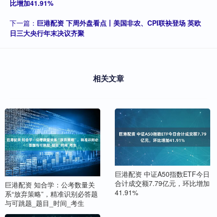
比增加41.91%
下一篇：
巨港配资 下周外盘看点丨美国非农、CPI联袂登场 英欧
日三大央行年末决议齐聚
相关文章
巨港配资 中证A50指数ETF今日
合计成交额7.79亿元，环比增加
巨港配资 知合学：公考数量关
41.91%
系“放弃策略”，精准识别必答题
与可跳题_题目_时间_考生