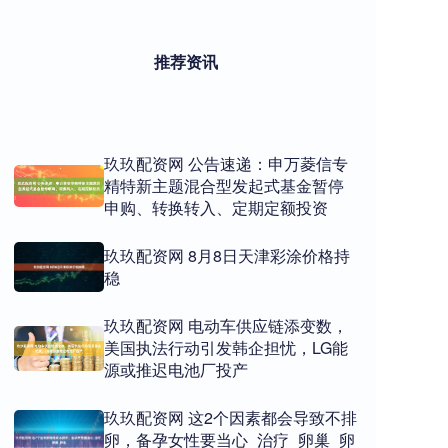
推荐资讯
玖玖配资网 公告速递：申万菱信专
精特新主题混合型发起式基金暂停
申购、转换转入、定期定额投资
玖玖配资网 8月8日天津彩涂价格持
稳
玖玖配资网 电动车供应链添变数，
美国执法行动引发韩企担忧，LG能
源或推迟电池厂投产
玖玖配资网 这2个因素都会导致不排
卵，备孕女性要当心_治疗_卵巢_卵