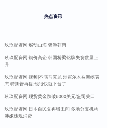
热点资讯
玖玖配资网 燃动山海 骑游苍南
玖玖配资网 铜价高企 韩国桥梁铭牌失窃数量上
升
玖玖配资网 视频|不满马克龙 涉霍尔木兹海峡表
态 特朗普再提:他很快就下台了
玖玖配资网 现货黄金跌破5000美元/盎司关口
玖玖配资网 日本自民党再曝丑闻 多地分支机构
涉嫌违规消费