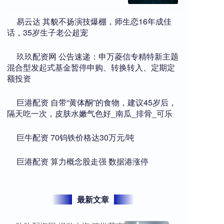
​易云达 其貌不扬演技爆棚，师生恋16年成佳
话，35岁生子老公超宠
​玖玖配资网 公告速递：申万菱信专精特新主题
混合型发起式基金暂停申购、转换转入、定期定
额投资
​巨港配资 自带“黄体酮”的食物，建议45岁后，
隔天吃一次，皮肤水嫩气色好_南瓜_排骨_可乐
​巨牛配资 70钨铁价格达30万元/吨
​巨港配资 算力概念股走强 数据港涨停
最新文章