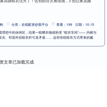
人家高级晾衣法火了！告别阳台灾难现场，3 招让家居颜
构
分类：在线配资炒股平台
查看：199
日期：10-15
理想中的休闲区，结果一晾晒衣物就秒变 “晾衣车间”—— 内裤与
采光、邻居外挂晾衣杆引发矛盾…… 这些传统晾衣方式带来的尴
资文章已加载完成