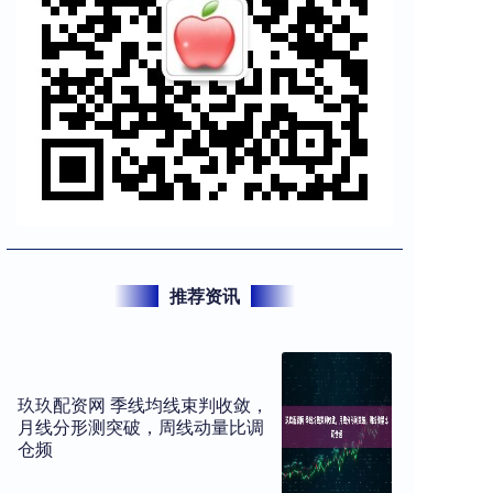
推荐资讯
玖玖配资网 季线均线束判收敛，
月线分形测突破，周线动量比调
仓频