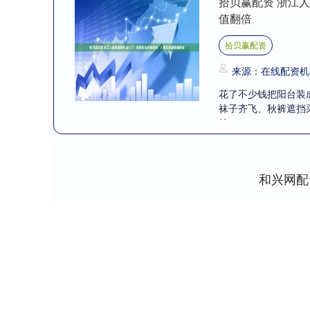
拾贝赢配资 浙江
值翻倍
拾贝赢配资
来源：在线配资机
花了不少钱把阳台装成
袜子齐飞、秋裤遮挡
尬....
和兴网配