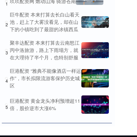
玖玖配资网 燃动山海 骑游苍南
1
巨牛配资 本来打算去长白山看天
池，赶上了大雾没看见，却在山
2
下的小镇吃到了最甜的冰镇西瓜
聚丰达配资 本来打算去云南怒江
丙中洛旅游，路上下雨塌方，就
3
在大理待了半个月，也特别舒服
巨港配资 “雅典不能像酒店一样运
作”，市长拟限流游客保护历史城
4
区
巨港配资 黄金龙头净利预增超11
5
倍，股价逆市大涨6%