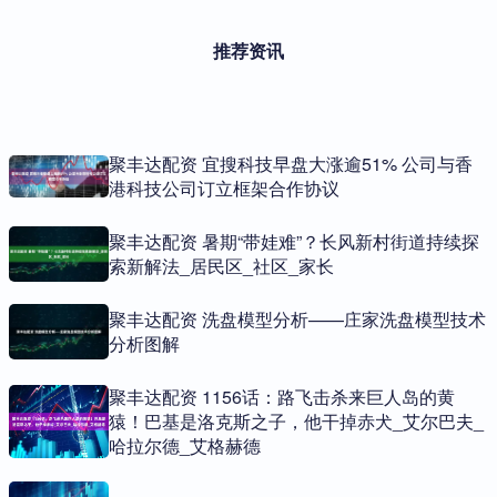
推荐资讯
聚丰达配资 宜搜科技早盘大涨逾51% 公司与香
港科技公司订立框架合作协议
聚丰达配资 暑期“带娃难”？长风新村街道持续探
索新解法_居民区_社区_家长
聚丰达配资 洗盘模型分析——庄家洗盘模型技术
分析图解
聚丰达配资 1156话：路飞击杀来巨人岛的黄
猿！巴基是洛克斯之子，他干掉赤犬_艾尔巴夫_
哈拉尔德_艾格赫德