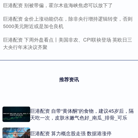
巨港配资 别被带偏，霍尔木兹海峡焦虑可以放下了
巨港配资 金价上涨动能仍在，除非央行增持逻辑转变，否则
5000美元附近或是加仓良机
巨港配资 下周外盘看点丨美国非农、CPI联袂登场 英欧日三
大央行年末决议齐聚
推荐资讯
巨港配资 自带“黄体酮”的食物，建议45岁后，隔
天吃一次，皮肤水嫩气色好_南瓜_排骨_可乐
巨港配资 算力概念股走强 数据港涨停