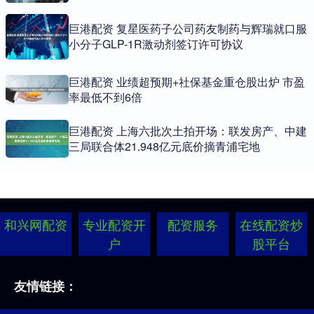
巨港配资 复星医药子公司药友制药与辉瑞就口服
小分子GLP-1R激动剂签订许可协议
巨港配资 业绩超预期+社保基金重仓股出炉 市盈
率最低不到6倍
巨港配资 上海六批次土拍开场：联发房产、中建
三局联合体21.948亿元底价摘青浦宅地
和兴网配资
专业配资开
配资服务
在线配资炒
户
股平台
友情链接：