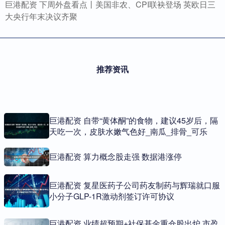
巨港配资 下周外盘看点丨美国非农、CPI联袂登场 英欧日三
大央行年末决议齐聚
推荐资讯
巨港配资 自带“黄体酮”的食物，建议45岁后，隔
天吃一次，皮肤水嫩气色好_南瓜_排骨_可乐
巨港配资 算力概念股走强 数据港涨停
巨港配资 复星医药子公司药友制药与辉瑞就口服
小分子GLP-1R激动剂签订许可协议
巨港配资 业绩超预期+社保基金重仓股出炉 市盈