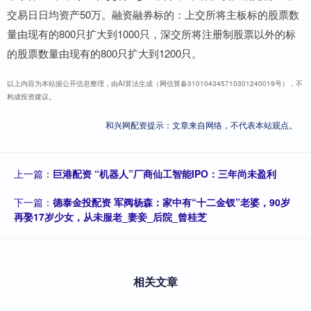
交易日日均资产50万。融资融券标的：上交所将主板标的股票数
量由现有的800只扩大到1000只，深交所将注册制股票以外的标
的股票数量由现有的800只扩大到1200只。
以上内容为本站据公开信息整理，由AI算法生成（网信算备310104345710301240019号），不
构成投资建议。
和兴网配资提示：文章来自网络，不代表本站观点。
上一篇：
巨港配资 “机器人”厂商仙工智能IPO：三年尚未盈利
下一篇：
德泰金投配资 军阀杨森：家中有“十二金钗”老婆，90岁
再娶17岁少女，从未服老_妻妾_后院_曾桂芝
相关文章