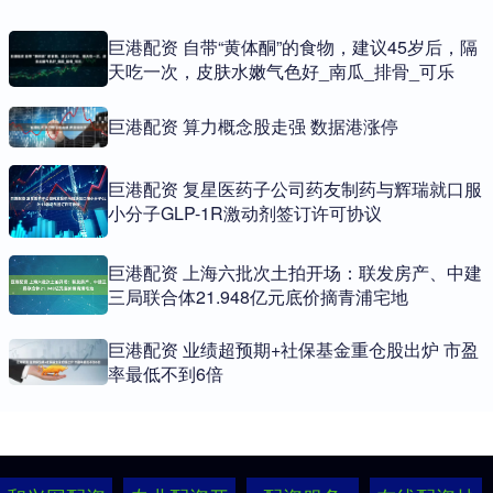
巨港配资 自带“黄体酮”的食物，建议45岁后，隔
天吃一次，皮肤水嫩气色好_南瓜_排骨_可乐
巨港配资 算力概念股走强 数据港涨停
巨港配资 复星医药子公司药友制药与辉瑞就口服
小分子GLP-1R激动剂签订许可协议
巨港配资 上海六批次土拍开场：联发房产、中建
三局联合体21.948亿元底价摘青浦宅地
巨港配资 业绩超预期+社保基金重仓股出炉 市盈
率最低不到6倍